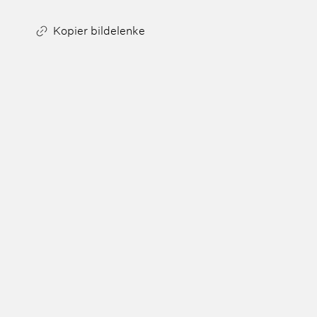
Kopier bildelenke
Bli inspirert
Hent inspi
ikoniske l
med sitt u
Arkitektur
Interiør