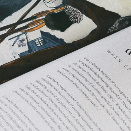
erlig inspirasjon og innovative løsninger
agens standard innen arkitektur og
rframe er et eksempel på dette – med
 kombinere den tradisjonelle
ed et mer moderne uttrykk.