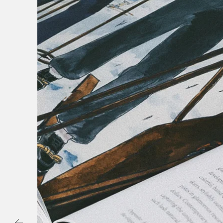
Vi søker kontinu
for å utfordre d
funksjon. Timbe
muligheten for å
byggemetoden m